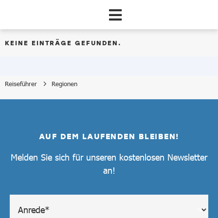
Zum Hauptinhalt springen
KEINE EINTRÄGE GEFUNDEN.
Reiseführer
Regionen
Regionen
AUF DEM LAUFENDEN BLEIBEN!
Melden Sie sich für unseren kostenlosen Newsletter
an!