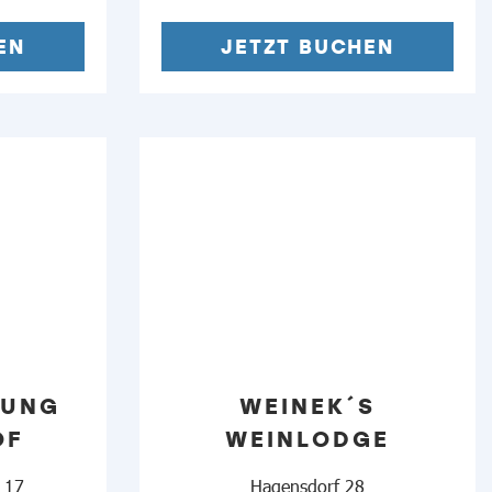
EN
JETZT BUCHEN
NUNG
WEINEK´S
OF
WEINLODGE
 17
Hagensdorf 28