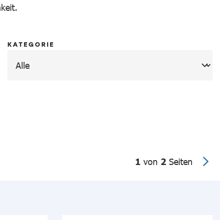
keit.
KATEGORIE
1
von
2
Seiten