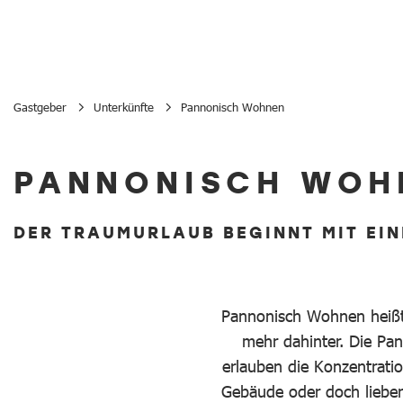
Gastgeber
Unterkünfte
Pannonisch Wohnen
Pannonisch Wohnen
PANNONISCH WOH
DER TRAUMURLAUB BEGINNT MIT EI
Pannonisch Wohnen heißt n
mehr dahinter. Die Pa
erlauben die Konzentratio
Gebäude oder doch lieber