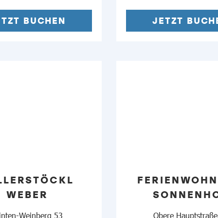
ETZT BUCHEN
JETZT BUCH
LLERSTÖCKL
FERIENWOH
WEBER
SONNENH
nten-Weinberg 53
Obere Hauptstraße