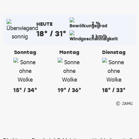
2 %
HEUTE
18° / 31°
5 km/h
Sonntag
Montag
Dienstag
15° / 34°
19° / 36°
18° / 33°
ZAMG