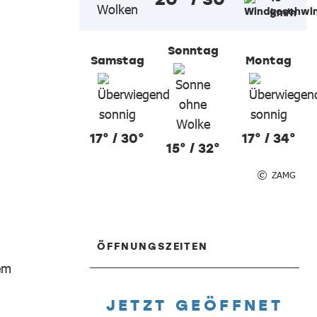
km/h
Sonntag
Samstag
Montag
17° / 30°
17° / 34°
15° / 32°
ZAMG
ÖFFNUNGSZEITEN
em
JETZT GEÖFFNET