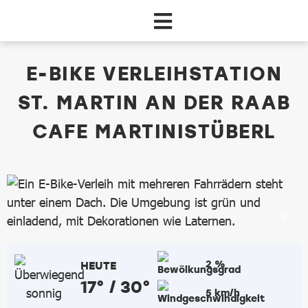
Zum Hauptinhalt springen
dataCycle Detailseite
E-BIKE VERLEIHSTATION
ST. MARTIN AN DER RAAB
CAFE MARTINISTÜBERL
2 %
HEUTE
17° / 30°
5 km/h