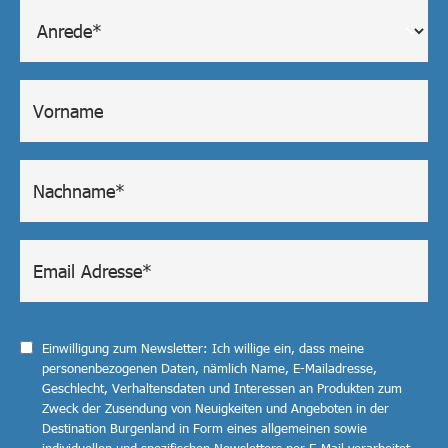
Einwilligung zum Newsletter: Ich willige ein, dass meine
personenbezogenen Daten, nämlich Name, E-Mailadresse,
Geschlecht, Verhaltensdaten und Interessen an Produkten zum
Zweck der Zusendung von Neuigkeiten und Angeboten in der
Destination Burgenland in Form eines allgemeinen sowie
individuellen und spezifischen Newsletters per E-Mail verarbeitet