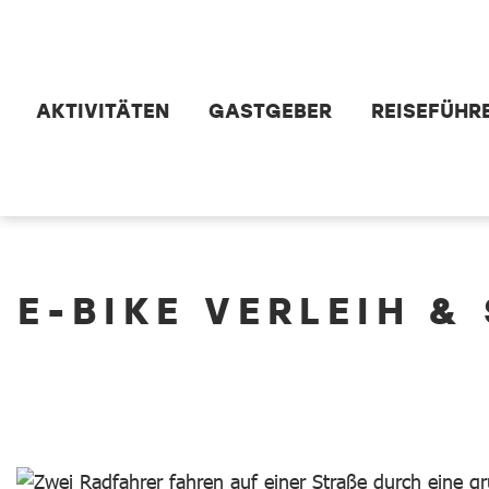
Zum Hauptinhalt springen
AKTIVITÄTEN
GASTGEBER
REISEFÜHR
dataCycle Detailseite
E-BIKE VERLEIH &