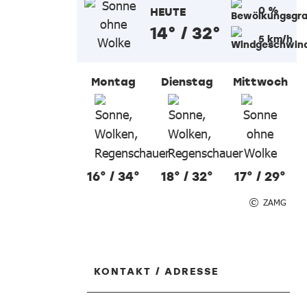
0 %
HEUTE
14° / 32°
5 km/h
Montag
Dienstag
Mittwoch
16° / 34°
18° / 32°
17° / 29°
ZAMG
KONTAKT / ADRESSE