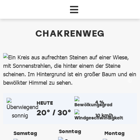
Zum Hauptinhalt springen
dataCycle Detailseite
CHAKRENWEG
4 %
HEUTE
20° / 30°
10 km/h
Sonntag
Samstag
Montag