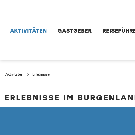
Zum Hauptinhalt springen
AKTIVITÄTEN
GASTGEBER
REISEFÜHR
Aktivitäten
Erlebnisse
Erlebnisse
ERLEBNISSE IM BURGENLA